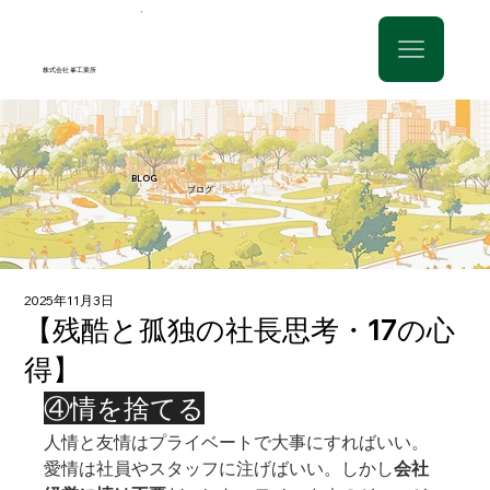
株式会社 峯工業所
​BLOG
ブログ
2025年11月3日
【残酷と孤独の社長思考・17の心
得】
④情を捨てる
人情と友情はプライベートで大事にすればいい。
愛情は社員やスタッフに注げばいい。しかし
会社