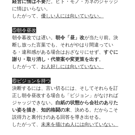
経営に情は不要
だ。ヒト・モノ・カネのジャッジ
に情はいらない。
したがって、
優しい人には向いていない。
⑤朝令昼改
朝令暮改では遅い。
朝令「昼」改
が当たり前。決
断し放った言葉でも、それがやはり間違ってい
る・違和感がある場合はおざなりにせず、
すぐに
謝り・取り消し・代替案や変更策を出す
。
したがって、
お人好しには向いていない。
⑥ビジョンを持つ
決断するには、言い切るには、そしてそれらを訂
正し朝令昼改する場合も「ビジョン」がなければ
ジャッジできない。
白紙の状態から会社のありた
い姿を描き
、
知的格闘の末
、決める。だからこそ
説得力と裏付けのある回答を導き出せる。
したがって、
未来を描けぬ人には向いていない。