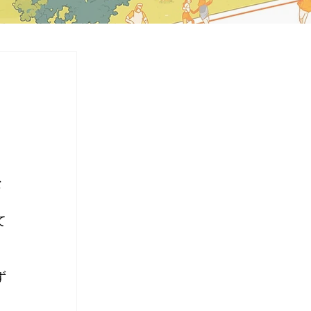
な
て
ず
